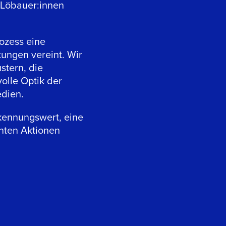
n Löbauer:innen
ozess eine
tungen vereint. Wir
stern, die
volle Optik der
edien.
rkennungswert, eine
anten Aktionen