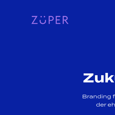
Zuk
Branding f
der e